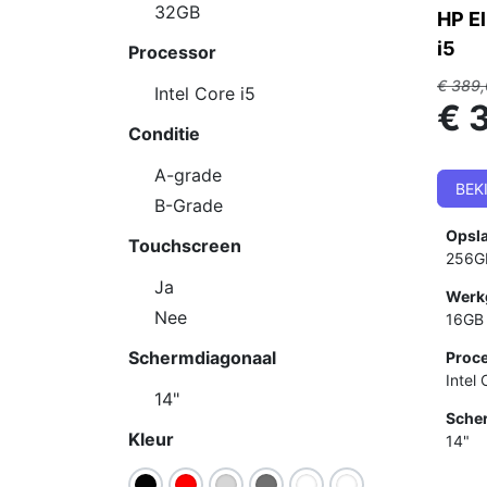
32GB
HP E
i5
Processor
€
389,
Intel Core i5
€
Conditie
A-grade
BEK
B-Grade
Opsl
Touchscreen
256G
Ja
Werk
Nee
16GB
Schermdiagonaal
Proce
Intel
14"
Sche
Kleur
14"