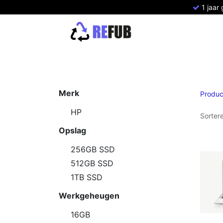
1 jaar
Home
Refurbished Apple
Refurbish
Merk
Produc
HP
Sorter
Opslag
256GB SSD
512GB SSD
1TB SSD
Werkgeheugen
16GB