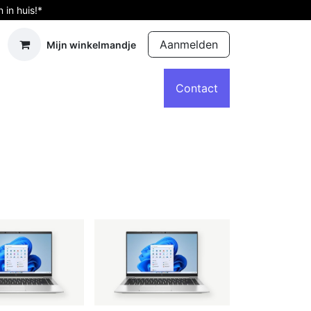
in huis!*
Aanmelden
Mijn winkelmandje
d computers
Accessoires
Afspraak
Contact