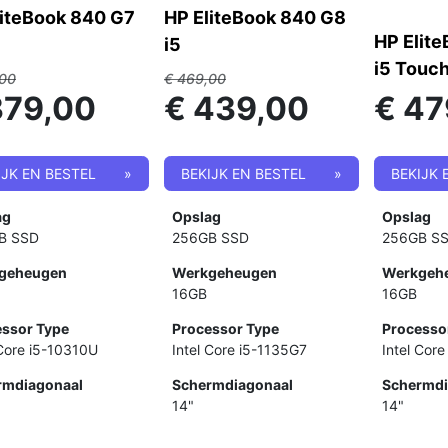
liteBook 840 G7
HP EliteBook 840 G8
HP Elit
i5
i5 Touc
00
€
469,00
379,00
€
439,00
€
47
IJK EN BESTEL
»
BEKIJK EN BESTEL
»
BEKIJK 
ag
Opslag
Opslag
B SSD
256GB SSD
256GB S
geheugen
Werkgeheugen
Werkgeh
16GB
16GB
ssor Type
Processor Type
Processo
 Core i5-10310U
Intel Core i5-1135G7
Intel Cor
rmdiagonaal
Schermdiagonaal
Schermdi
14"
14"