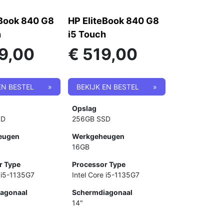
eBook 840 G8
HP EliteBook 840 G8
h
i5 Touch
9,00
€
519,00
EN BESTEL
»
BEKIJK EN BESTEL
»
Opslag
SD
256GB SSD
eugen
Werkgeheugen
16GB
r Type
Processor Type
e i5-1135G7
Intel Core i5-1135G7
agonaal
Schermdiagonaal
14"