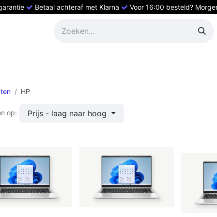
 garantie
Betaal achteraf met Klarna
Voor 16:00 besteld? Morgen 
ed HP
Refurbished Dell
Refurbished laptops
Refurbishe
ten
HP
Prijs - laag naar hoog
en op: