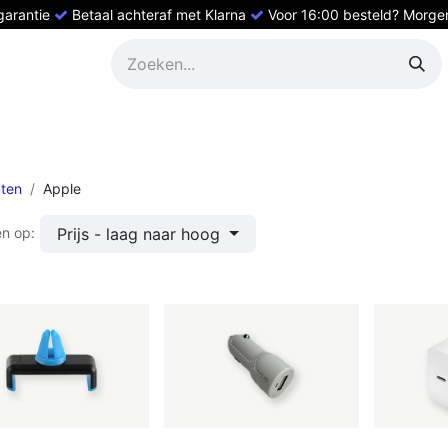
 garantie
Betaal achteraf met Klarna
Voor 16:00 besteld? Morgen 
ed HP
Refurbished Dell
Refurbished laptops
Refurbishe
ten
Apple
Prijs - laag naar hoog
en op: