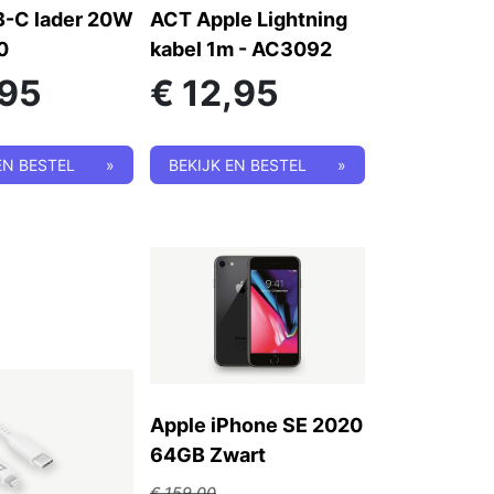
-C lader 20W
ACT Apple Lightning
0
kabel 1m - AC3092
,95
€
12,95
EN BESTEL
»
BEKIJK EN BESTEL
»
Apple iPhone SE 2020
64GB Zwart
€
159,00