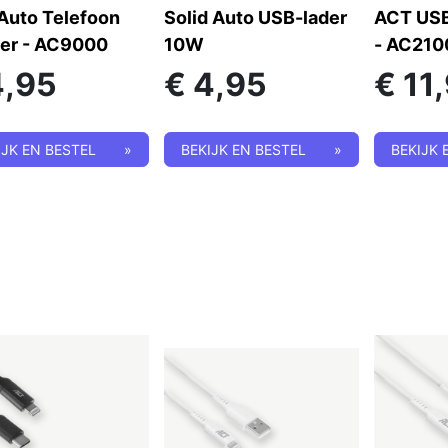
Auto Telefoon
Solid Auto USB-lader
ACT USB
er - AC9000
10W
- AC210
4,95
€
4,95
€
11
IJK EN BESTEL
»
BEKIJK EN BESTEL
»
BEKIJK 