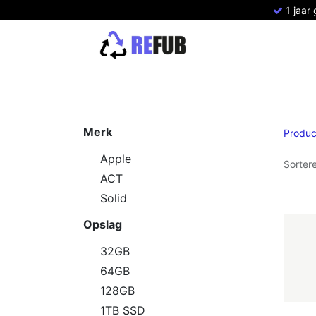
1 jaar
Home
Refurbished Apple
Refurbish
Merk
Produc
Apple
Sorter
ACT
Solid
Opslag
32GB
64GB
128GB
1TB SSD