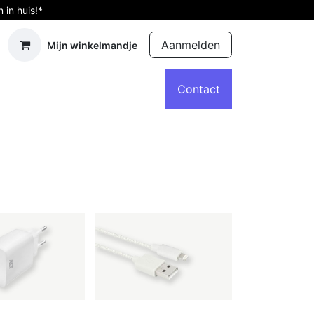
in huis!*
Aanmelden
Mijn winkelmandje
d computers
Accessoires
Afspraak
Contact