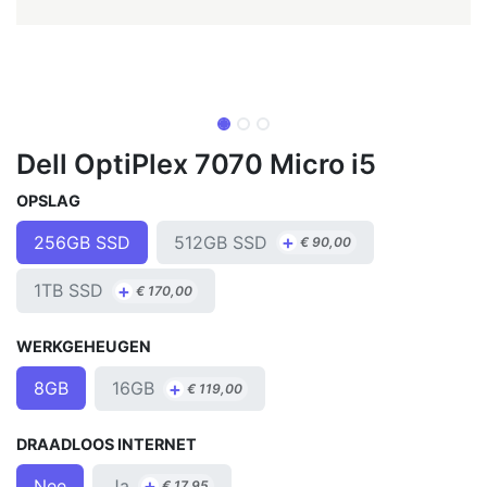
Dell OptiPlex 7070 Micro i5
OPSLAG
+
512GB SSD
256GB SSD
€
90,00
+
1TB SSD
€
170,00
WERKGEHEUGEN
+
16GB
8GB
€
119,00
DRAADLOOS INTERNET
+
Ja
Nee
€
17,95