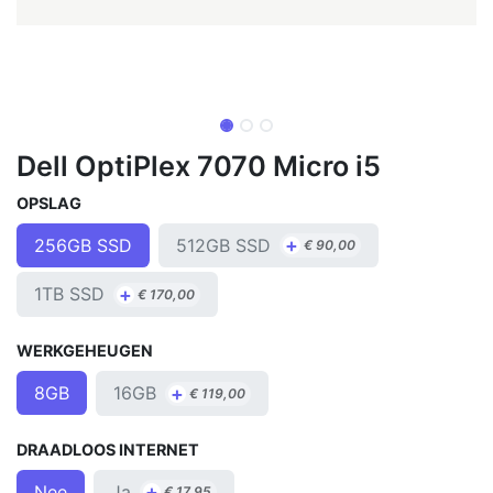
Dell OptiPlex 7070 Micro i5
OPSLAG
+
512GB SSD
256GB SSD
€
90,00
+
1TB SSD
€
170,00
WERKGEHEUGEN
+
16GB
8GB
€
119,00
DRAADLOOS INTERNET
+
Ja
Nee
€
17,95