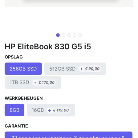
HP EliteBook 830 G5 i5
OPSLAG
+
512GB SSD
256GB SSD
€
90,00
+
1TB SSD
€
170,00
WERKGEHEUGEN
+
16GB
8GB
€
119,00
GARANTIE
12 maanden op hardware, 3 maanden op accu &