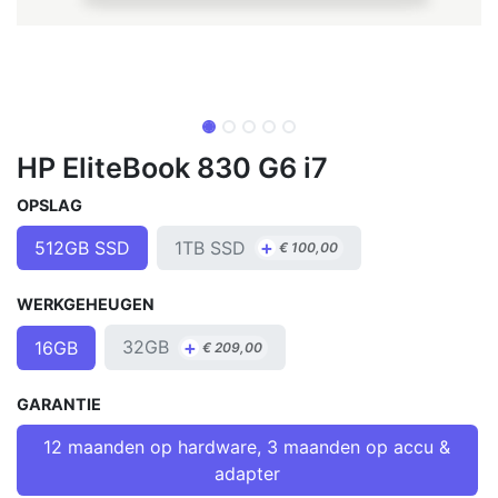
HP EliteBook 830 G6 i7
OPSLAG
+
1TB SSD
512GB SSD
€
100,00
WERKGEHEUGEN
+
32GB
16GB
€
209,00
GARANTIE
12 maanden op hardware, 3 maanden op accu &
adapter