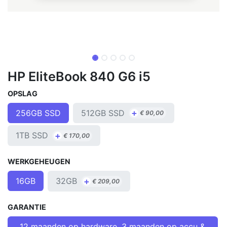
HP EliteBook 840 G6 i5
OPSLAG
+
512GB SSD
256GB SSD
€
90,00
+
1TB SSD
€
170,00
WERKGEHEUGEN
+
32GB
16GB
€
209,00
GARANTIE
12 maanden op hardware, 3 maanden op accu &