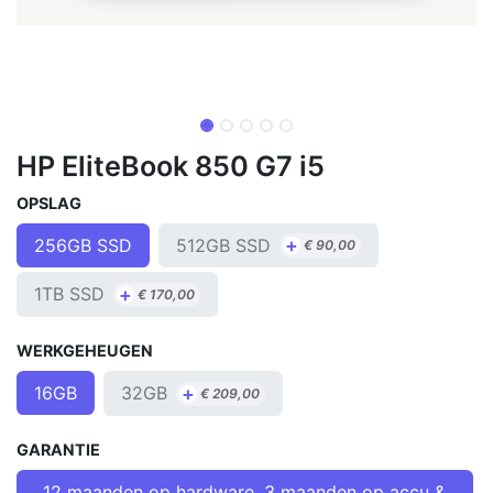
HP EliteBook 850 G7 i5
OPSLAG
+
512GB SSD
256GB SSD
€
90,00
+
1TB SSD
€
170,00
WERKGEHEUGEN
+
32GB
16GB
€
209,00
GARANTIE
12 maanden op hardware, 3 maanden op accu &