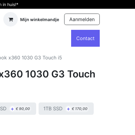
in huis!*
Aanmelden
Mijn winkelmandje
d computers
Accessoires
Afspraak
Contact
ook x360 1030 G3 Touch i5
 x360 1030 G3 Touch
+
+
SSD
1TB SSD
€
90,00
€
170,00