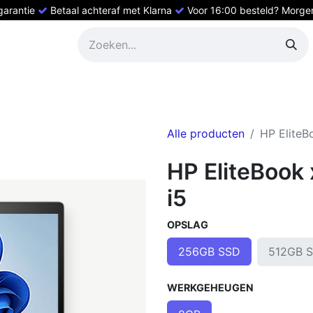
 garantie
Betaal achteraf met Klarna
Voor 16:00 besteld? Morgen 
ed HP
Refurbished Dell
Refurbished laptops
Refurbishe
Alle producten
HP EliteB
HP EliteBook
i5
OPSLAG
512GB 
256GB SSD
WERKGEHEUGEN