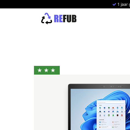
1 jaar
Home
Refurbished Apple
Refurbish
★★★