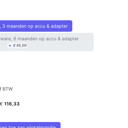
, 3 maanden op accu & adapter
ware, 6 maanden op accu & adapter
+
€
45,00
ef BTW
 €
116,33
eg toe aan winkelmandje