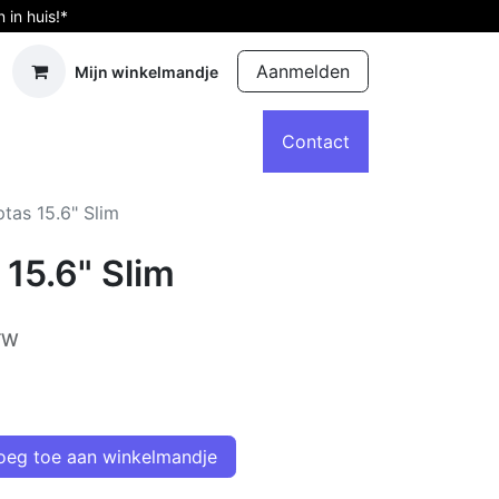
in huis!*
Aanmelden
Mijn winkelmandje
d computers
Accessoires
Afspraak
Contact
tas 15.6" Slim
15.6" Slim
BTW
eg toe aan winkelmandje