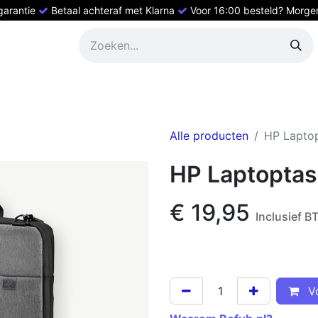
 garantie
Betaal achteraf met Klarna
Voor 16:00 besteld? Morgen 
ed HP
Refurbished Dell
Refurbished laptops
Refurbishe
Alle producten
HP Laptop
HP Laptoptas 
€
19,95
Inclusief 
Vo