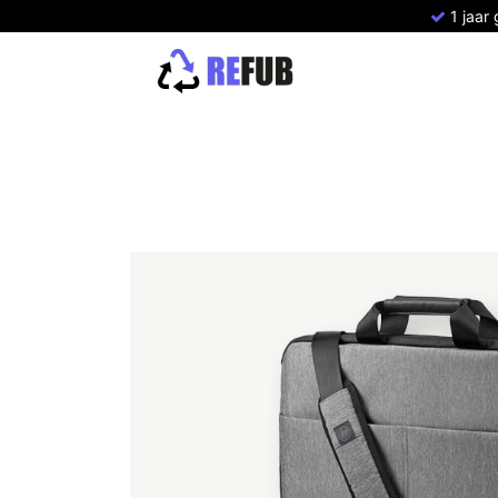
1 jaar
Home
Refurbished Apple
Refurbish