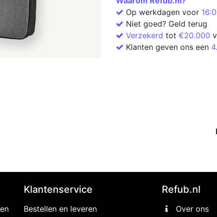
Waarom Refub.nl?
Op werkdagen voor
16:
Niet goed? Geld terug
Verzekerd
tot
€20.000
v
Klanten geven ons een
4
Klantenservice
Refub.nl
gen
Bestellen en leveren
Over ons