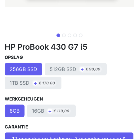
HP ProBook 430 G7 i5
OPSLAG
+
512GB SSD
256GB SSD
€
90,00
+
1TB SSD
€
170,00
WERKGEHEUGEN
+
16GB
8GB
€
119,00
GARANTIE
12 maanden op hardware, 3 maanden op accu &