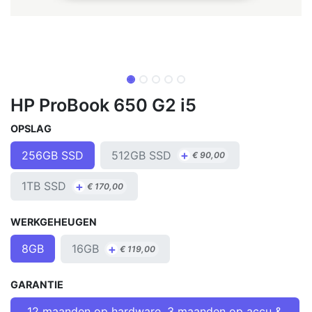
HP ProBook 650 G2 i5
OPSLAG
+
512GB SSD
256GB SSD
€
90,00
+
1TB SSD
€
170,00
WERKGEHEUGEN
+
16GB
8GB
€
119,00
GARANTIE
12 maanden op hardware, 3 maanden op accu &