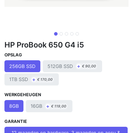
HP ProBook 650 G4 i5
OPSLAG
+
512GB SSD
256GB SSD
€
90,00
+
1TB SSD
€
170,00
WERKGEHEUGEN
+
16GB
8GB
€
119,00
GARANTIE
12 maanden op hardware, 3 maanden op accu &